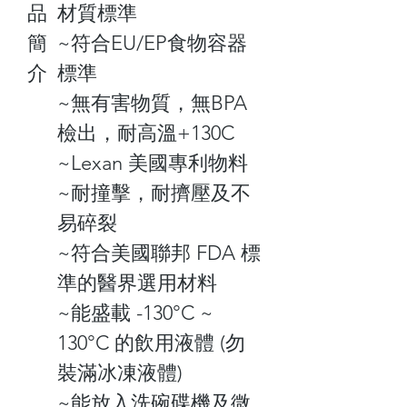
品
材質標準
簡
~符合EU/EP食物容器
介
標準
~無有害物質，無BPA
檢出，耐高溫+130C
~Lexan 美國專利物料
~耐撞擊，耐擠壓及不
易碎裂
~符合美國聯邦 FDA 標
準的醫界選用材料
~能盛載 -130°C ~
130°C 的飲用液體 (勿
裝滿冰凍液體)
~能放入洗碗碟機及微