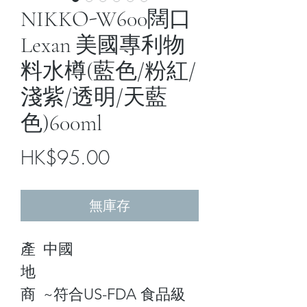
NIKKO-W600闊口
Lexan 美國專利物
料水樽(藍色/粉紅/
淺紫/透明/天藍
色)600ml
價
HK$95.00
格
無庫存
產
中國
地
商
~符合US-FDA 食品級