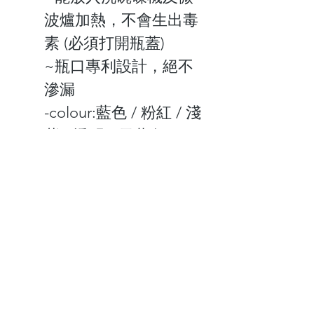
波爐加熱，不會生出毒
素 (必須打開瓶蓋)
~瓶口專利設計，絕不
滲漏
-colour:藍色 / 粉紅 / 淺
紫 / 透明 / 天藍色
容量 ： 600ml
關於我們
顧客服務
最新資訊
聯絡我們