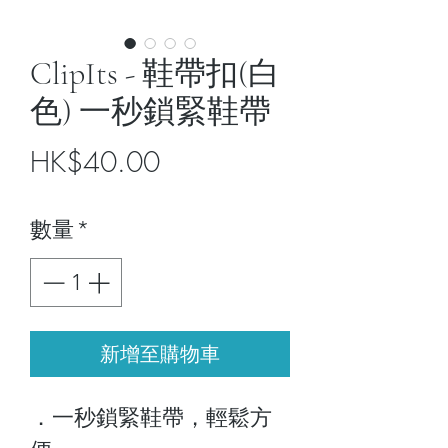
ClipIts - 鞋帶扣(白
色) 一秒鎖緊鞋帶
價
HK$40.00
格
數量
*
新增至購物車
．一秒鎖緊鞋帶，輕鬆方