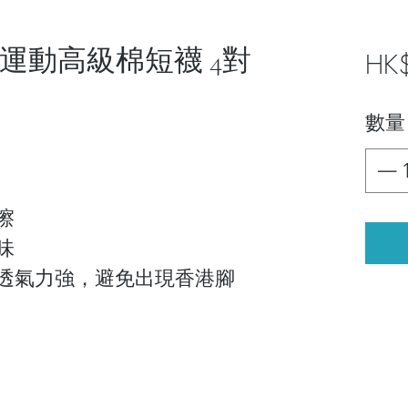
3030 運動高級棉短襪 4對
HK
數量
擦
味
透氣力強，避免出現香港腳