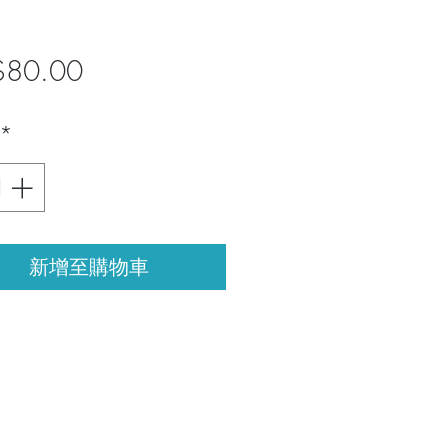
價
$80.00
格
*
新增至購物車