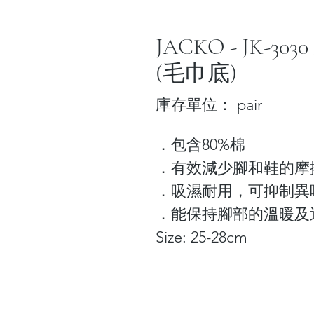
JACKO - JK-
(毛巾底)
庫存單位： pair
．包含80%棉
．有效減少腳和鞋的摩
．吸濕耐用，可抑制異
．能保持腳部的溫暖及
Size: 25-28cm