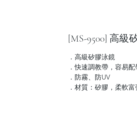
[MS-9500] 高
．高級矽膠泳鏡
．快速調教帶，容易配
．防霧、防UV
．材質：矽膠，柔軟富