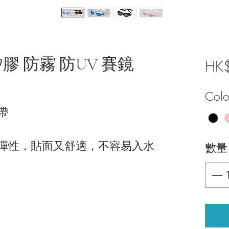
級矽膠 防霧 防UV 賽鏡
HK
Colo
帶
彈性，貼面又舒適，不容易入水
數量