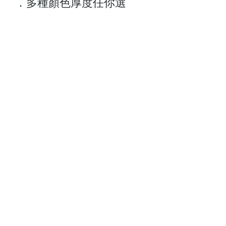
．多種顏色厚度任你選
擇，為你提供最切合你的
瑜珈墊
關於我們
顧客服務
最新資訊
聯絡我們
門市查詢
常見問題
付款方式
Follow Us