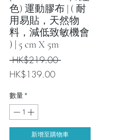
色) 運動膠布 | ( 耐
用易貼，天然物
料，減低致敏機會
) | 5 cm X 5m
一
 HK$219.00 
促
般
HK$139.00
銷
價
數量
*
價
格
格
新增至購物車