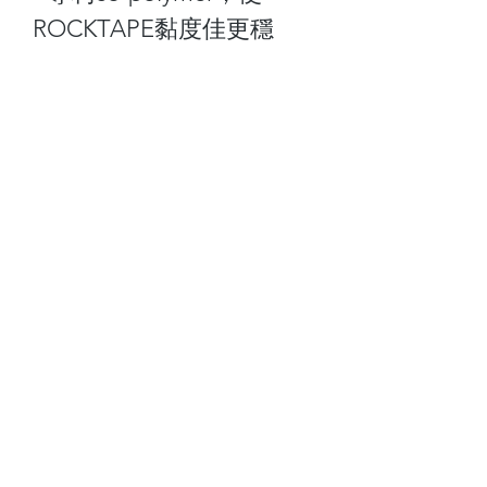
ROCKTAPE黏度佳更穩
定。
- 有輕微防水功能。
關於我們
顧客服務
最新資訊
聯絡我們
門市查詢
常見問題
付款方式
Follow Us