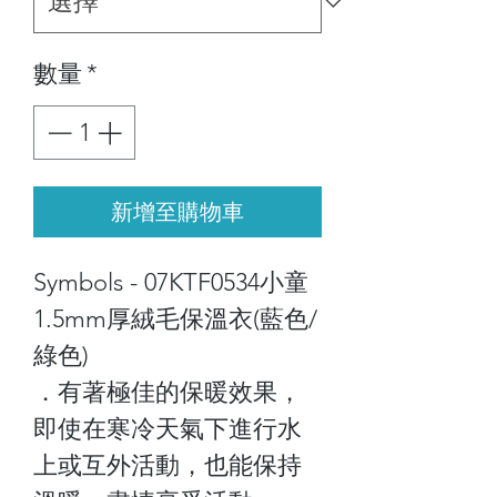
格
數量
*
新增至購物車
Symbols - 07KTF0534小童
1.5mm厚絨毛保溫衣(藍色/
綠色)
．有著極佳的保暖效果，
即使在寒冷天氣下進行水
上或互外活動，也能保持