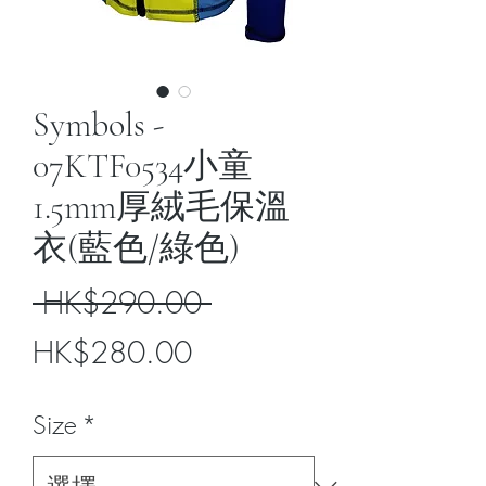
Symbols -
07KTF0534小童
1.5mm厚絨毛保溫
衣(藍色/綠色)
一
 HK$290.00 
促
般
HK$280.00
銷
價
Size
*
價
格