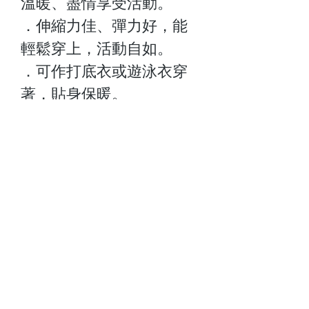
溫暖、盡情享受活動。
．伸縮力佳、彈力好，能
輕鬆穿上，活動自如。
．可作打底衣或遊泳衣穿
著，貼身保暖。
．是游泳或水上活動的理
想選擇。
Size:2-14
關於我們
顧客服務
最新資訊
聯絡我們
門市查詢
常見問題
付款方式