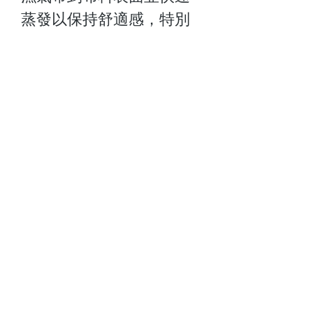
蒸發以保持舒適感，特別
適合熱愛運動及戶外活動
的你穿著。
關於我們
顧客服務
最新資訊
聯絡我們
門市查詢
常見問題
付款方式
Follow Us