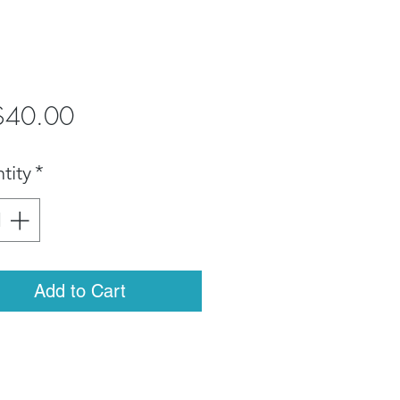
Price
$40.00
tity
*
Add to Cart