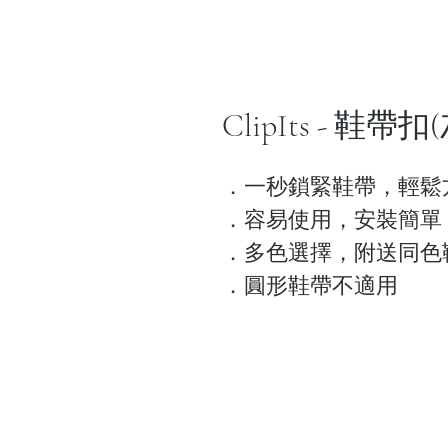
ClipIts - 鞋
．一秒鎖緊鞋帶，輕鬆
．容易使用，安裝簡單
．多色選擇，附送同色
．圓形鞋帶不適用