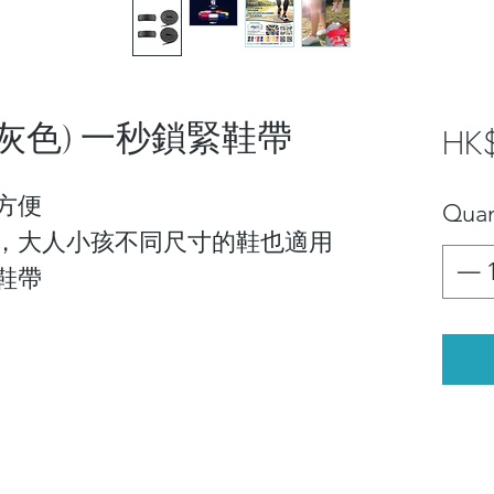
帶扣(灰色) 一秒鎖緊鞋帶
HK
方便
Quan
，大人小孩不同尺寸的鞋也適用
鞋帶