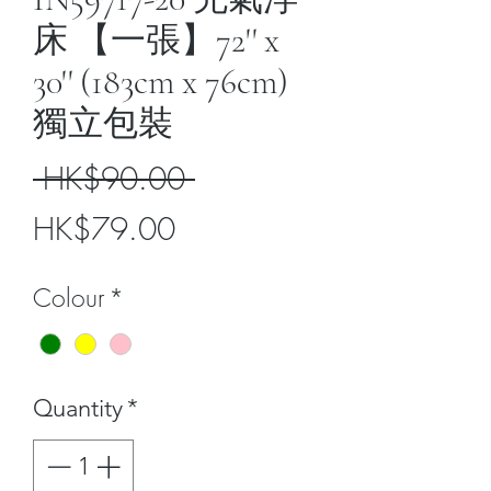
床 【一張】72'' x
30'' (183cm x 76cm)
獨立包裝
Regular
 HK$90.00 
Sale
Price
HK$79.00
Price
Colour
*
Quantity
*