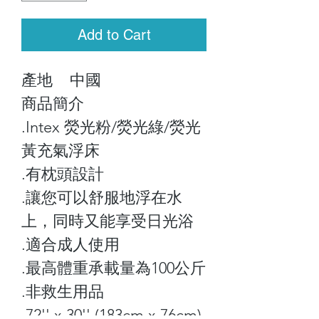
Add to Cart
產地 中國
商品簡介
.Intex 熒光粉/熒光綠/熒光
黃充氣浮床
.有枕頭設計
.讓您可以舒服地浮在水
上，同時又能享受日光浴
.適合成人使用
.最高體重承載量為100公斤
.非救生用品
.72'' x 30'' (183cm x 76cm)