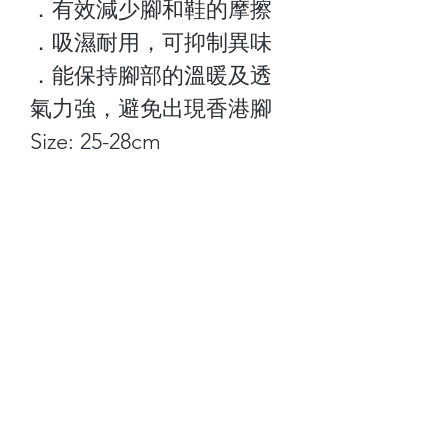
．有效減少腳和鞋的摩擦
．吸濕耐用，可抑制異味
．能保持腳部的溫暖及透
氣力強，避免出現香港腳
Size: 25-28cm
關於我們
顧客服務
最新資訊
聯絡我們
門市查詢
常見問題
付款方式
Follow Us