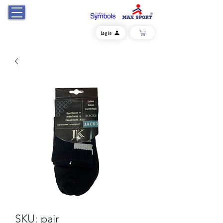
Log in
SKU: pair