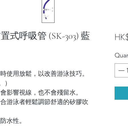
前置式呼吸管 (SK-303) 藍
HK
Quan
鬆時使用放鬆，以改善游泳技巧。
。）
不會影響視線，也不會殘留水。
適合游泳者輕鬆調節舒適的矽膠吹
了防水性。