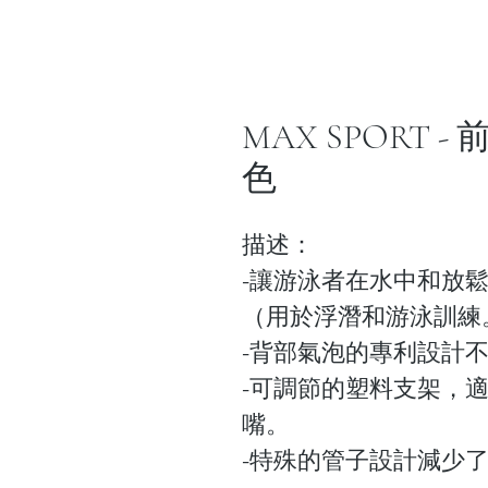
MAX SPORT - 
色
描述：
-讓游泳者在水中和放
（用於浮潛和游泳訓練
-背部氣泡的專利設計
-可調節的塑料支架，
嘴。
-特殊的管子設計減少