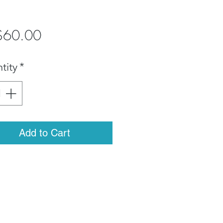
Price
$60.00
tity
*
Add to Cart