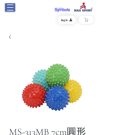
Log in
MS-313MB 7cm圓形