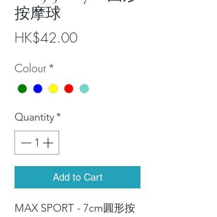
按摩球
Price
HK$42.00
Colour
*
Quantity
*
Add to Cart
MAX SPORT - 7cm圓形按