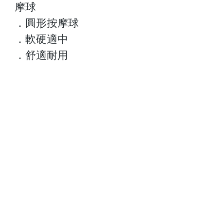
摩球
．圓形按摩球
．軟硬適中
．舒適耐用
關於我們
顧客服務
最新資訊
聯絡我們
門市查詢
常見問題
付款方式
Follow Us