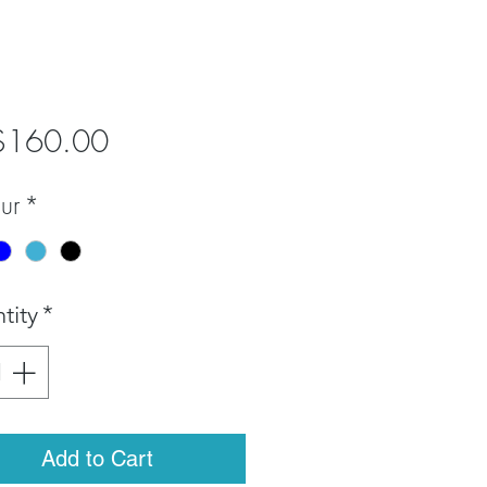
Price
$160.00
ur
*
tity
*
Add to Cart