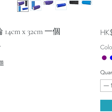
14cm x 32cm 一個
HK
r
Colo
題
Quan