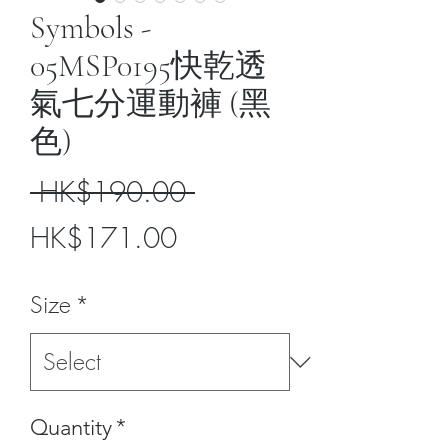
Symbols -
05MSP0195快乾透
氣七分運動褲 (黑
色)
Regular
 HK$190.00 
Sale
Price
HK$171.00
Price
Size
*
Quantity
*