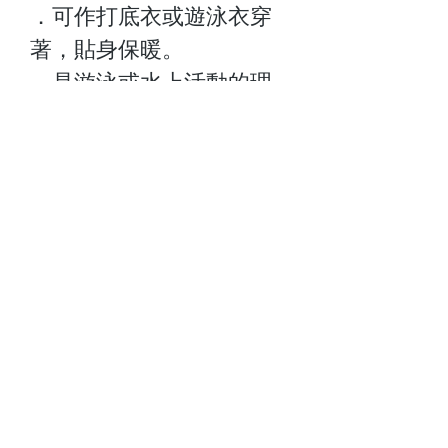
．可作打底衣或遊泳衣穿
著，貼身保暖。
．是游泳或水上活動的理
想選擇。
Size:2-14
關於我們
顧客服務
最新資訊
聯絡我們
門市查詢
常見問題
付款方式
Follow Us