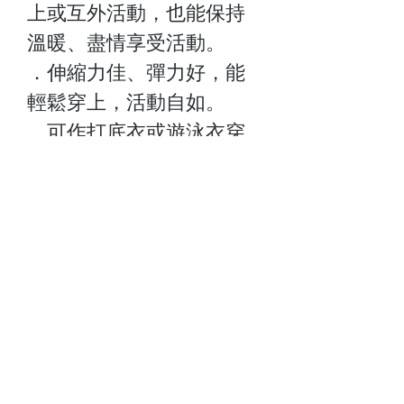
上或互外活動，也能保持
溫暖、盡情享受活動。
．伸縮力佳、彈力好，能
輕鬆穿上，活動自如。
．可作打底衣或遊泳衣穿
著，貼身保暖。 ．是游泳
或水上活動的理想選擇。
Size:XS-2XL
關於我們
顧客服務
最新資訊
聯絡我們
門市查詢
常見問題