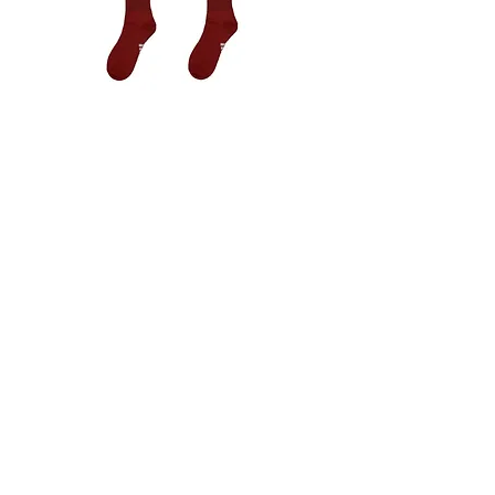
adidas - (Red) Footbacll Socks Free
Size【1 pair】Unisex
Price
HK$100.00
關於我們
顧客服務
最新資訊
聯絡我們
門市查詢
常見問題
付款方式