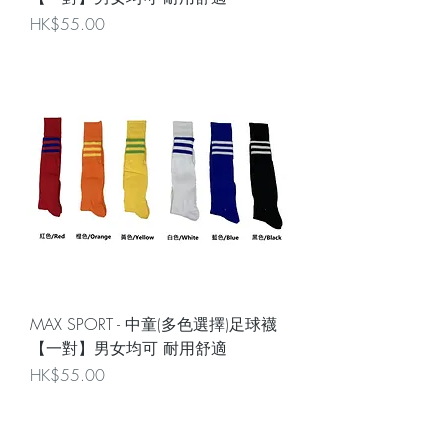
Price
HK$55.00
MAX SPORT - 中童(多色選擇)足球襪
【一對】男女均可 耐用舒適
Price
HK$55.00