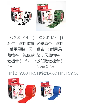
[ ROCK TAPE ] (
[ ROCK TAPE ] (
乳牛 ) 運動膠布 |
迷彩綠色 ) 運動
( 耐用易貼，天
膠布 | ( 耐用易
然物料，減低致
貼，天然物料，
敏機會 ) | 5 cm X
減低致敏機會 ) |
5m
5 cm X 5m
一般價格
促銷價格
一般價格
促銷價格
HK$219.00
HK$139.00
HK$219.00
HK$139.00