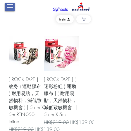
Log in
[ ROCK TAPE ] (
[ ROCK TAPE ] (
紋身 ) 運動膠布 |
迷彩粉紅 ) 運動
( 耐用易貼，天
膠布 | ( 耐用易
然物料，減低致
貼，天然物料，
敏機會 ) | 5 cm X
減低致敏機會 ) |
5m RTN-050-
5 cm X 5m
tattoo
一般價格
促銷價格
HK$219.00
HK$139.00
一般價格
促銷價格
HK$219.00
HK$139.00