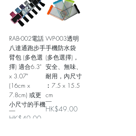
RAB-002電話
WP-003透明
八達通跑步手
手機防水袋
臂包 (多色選
(多色選擇)，
擇) 適合6.3"
安全、無味、
x 3.07"
耐用，內尺寸
(16cm x
︰7.5 x 15.5
7.8cm) 或更
cm
小尺寸的手機
價格
HK$49.00
價格
HK$49.00