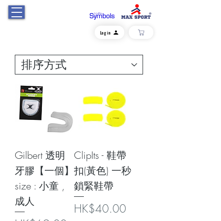
Log in
Gilbert 透明
ClipIts - 鞋帶
牙膠【一個】
扣(黃色) 一秒
size : 小童 ,
鎖緊鞋帶
成人
價格
HK$40.00