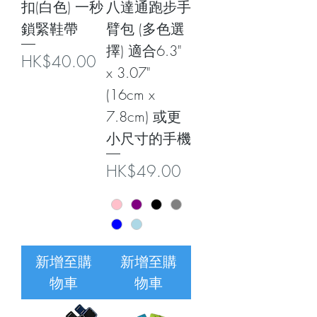
扣(白色) 一秒
八達通跑步手
鎖緊鞋帶
臂包 (多色選
擇) 適合6.3"
價格
HK$40.00
x 3.07"
(16cm x
7.8cm) 或更
小尺寸的手機
價格
HK$49.00
新增至購
新增至購
物車
物車